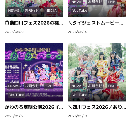
NEWS
お知らせ
LIVE
NEWS
お知らせ
MEDIA
YouTube
📺👻四川フェス2026の様子がJ:COMで放送決定！
＼ダイジェストムービー公開！／頂マーラータン公式アンバサダー初お仕事の日
2026/05/22
2026/05/14
NEWS
お知らせ
LIVE
NEWS
お知らせ
LIVE
YouTube
YouTube
かわのろ定期公演2026『ピカピカ☆パーティ vol.1』開催決定！
＼四川フェス2026／ありがとうございました！
2026/05/12
2026/05/10