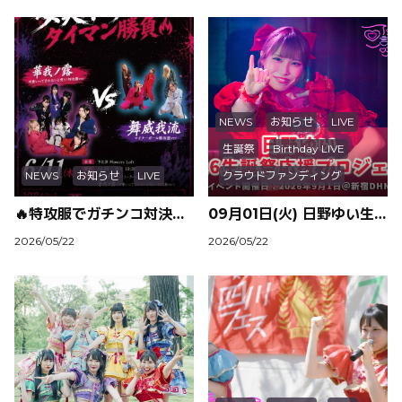
NEWS
お知らせ
LIVE
生誕祭
Birthday LIVE
NEWS
お知らせ
LIVE
クラウドファンディング
🔥特攻服でガチンコ対決⁉️『女美不夢学園タイマン勝負🔥』開催決定！
09月01日(火) 日野ゆい生誕祭@新宿DHNoA開催＆クラウドファンディングのお知らせ
2026/05/22
2026/05/22