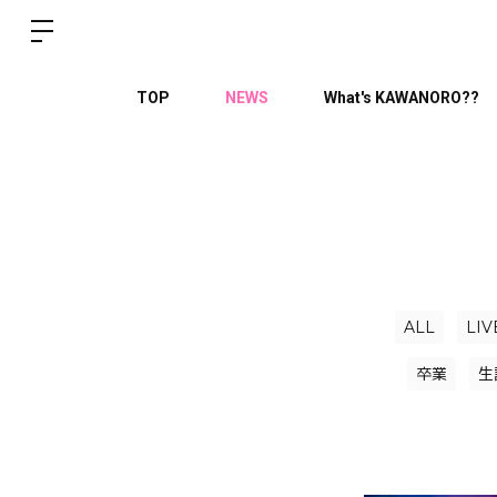
TOP
NEWS
What's KAWANORO??
ALL
LIV
卒業
生