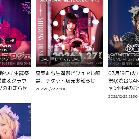
せ
LIVE
y LIVE
ィング
LIVE
Birthday LIVE
LIVE
Birth
 日野ゆい生誕祭
星菜あむ生誕祭ビジュアル解
03月19日(
開催＆クラウ
禁、チケット販売お知らせ
祭@渋谷GA
グのお知らせ
ァン開催のお
2025/12/22 22:00
2025/12/22 21:30