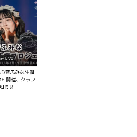
day LIVE
火) 心音ふみな生誕
ME 開催、クラフ
知らせ