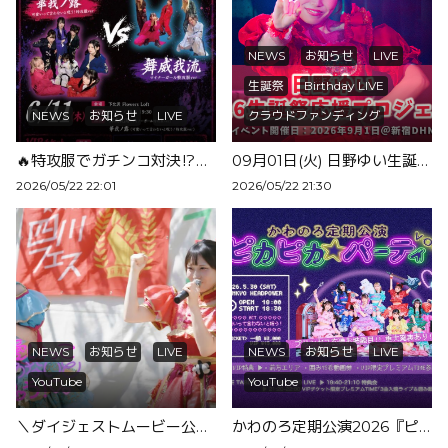
NEWS
お知らせ
LIVE
生誕祭
Birthday LIVE
NEWS
お知らせ
LIVE
クラウドファンディング
🔥特攻服でガチンコ対決⁉️『女美不夢学園タイマン勝負🔥』開催決定！
09月01日(火) 日野ゆい生誕祭@新宿DHNoA開催＆クラウドファンディングのお知らせ
2026/05/22 22:01
2026/05/22 21:30
NEWS
お知らせ
LIVE
NEWS
お知らせ
LIVE
YouTube
YouTube
＼ダイジェストムービー公開！／頂マーラータン公式アンバサダー初お仕事の日
かわのろ定期公演2026『ピカピカ☆パーティ vol.1』開催決定！